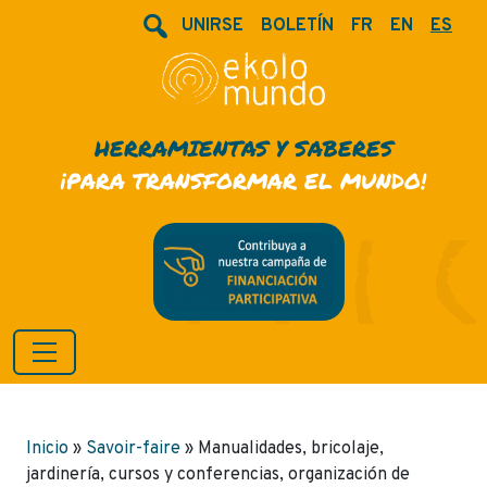
UNIRSE
BOLETÍN
FR
EN
ES
HERRAMIENTAS Y SABERES
¡PARA TRANSFORMAR EL MUNDO!
Inicio
»
Savoir-faire
»
Manualidades, bricolaje,
jardinería, cursos y conferencias, organización de