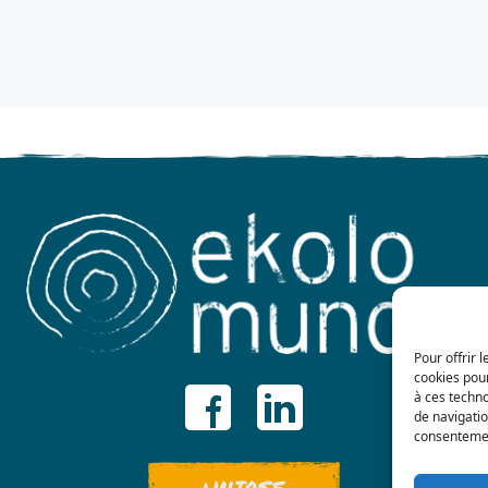
Pour offrir 
cookies pour
à ces techn
de navigatio
consentement