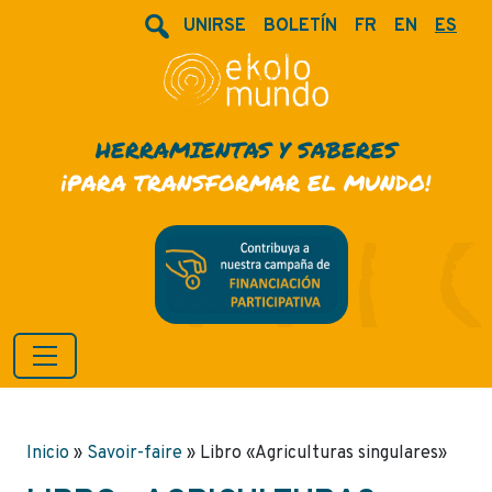
UNIRSE
BOLETÍN
FR
EN
ES
HERRAMIENTAS Y SABERES
¡PARA TRANSFORMAR EL MUNDO!
Inicio
»
Savoir-faire
»
Libro «Agriculturas singulares»