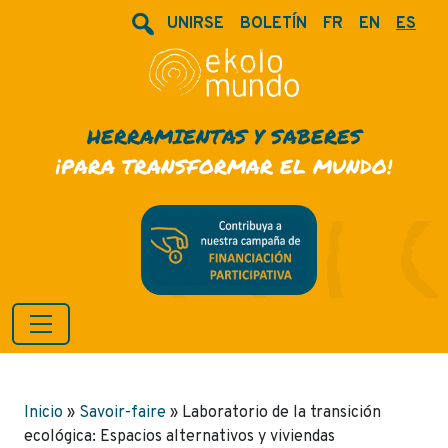
UNIRSE
BOLETÍN
FR
EN
ES
HERRAMIENTAS Y SABERES
¡PARA TRANSFORMAR EL MUNDO!
Inicio
»
Savoir-faire
»
Laboratorio de la transición
ecológica: Espacios alternativos y viviendas