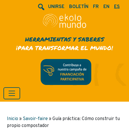
UNIRSE
BOLETÍN
FR
EN
ES
HERRAMIENTAS Y SABERES
¡PARA TRANSFORMAR EL MUNDO!
Inicio
»
Savoir-faire
»
Guía práctica: Cómo construir tu
propio compostador