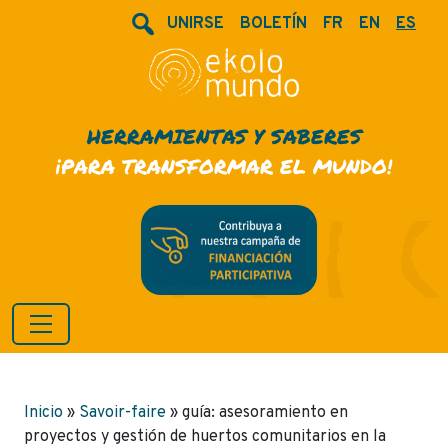
UNIRSE
BOLETÍN
FR
EN
ES
HERRAMIENTAS Y SABERES
¡PARA TRANSFORMAR EL MUNDO!
Inicio
»
Savoir-faire
»
guía: asesoramiento en
proyectos y gestión de huertos comunitarios en la