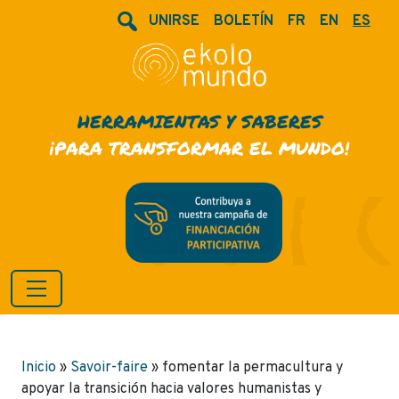
UNIRSE
BOLETÍN
FR
EN
ES
HERRAMIENTAS Y SABERES
¡PARA TRANSFORMAR EL MUNDO!
Inicio
»
Savoir-faire
»
fomentar la permacultura y
apoyar la transición hacia valores humanistas y