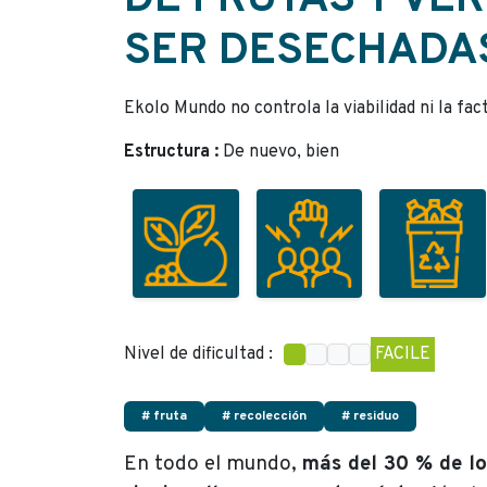
DE FRUTAS Y VE
SER DESECHADA
Ekolo Mundo no controla la viabilidad ni la fac
Estructura :
De nuevo, bien
Nivel de dificultad :
FACILE
# fruta
# recolección
# residuo
En todo el mundo,
más del 30 % de l