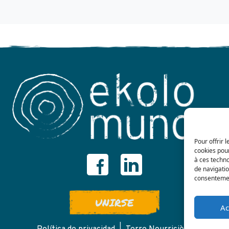
Pour offrir 
cookies pour
à ces techn
de navigatio
consentement
UNIRSE
Ac