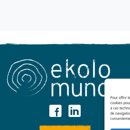
Pour offrir 
cookies pour
à ces techn
de navigatio
consentement