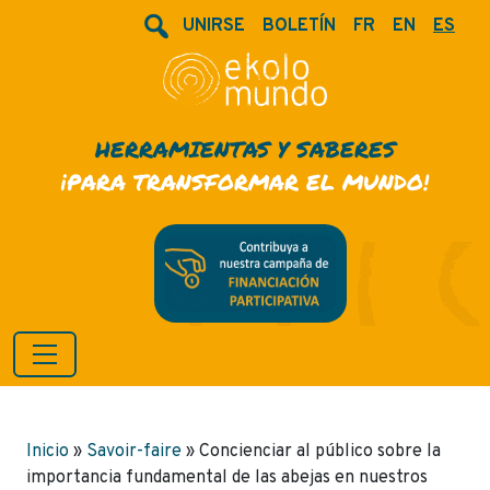
UNIRSE
BOLETÍN
FR
EN
ES
HERRAMIENTAS Y SABERES
¡PARA TRANSFORMAR EL MUNDO!
Inicio
»
Savoir-faire
»
Concienciar al público sobre la
importancia fundamental de las abejas en nuestros