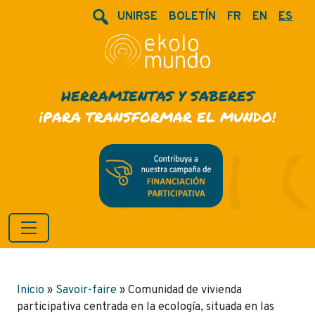
UNIRSE
BOLETÍN
FR
EN
ES
HERRAMIENTAS Y SABERES
¡PARA TRANSFORMAR EL MUNDO!
Inicio
»
Savoir-faire
»
Comunidad de vivienda
participativa centrada en la ecología, situada en las