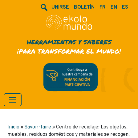
UNIRSE
BOLETÍN
FR
EN
ES
HERRAMIENTAS Y SABERES
¡PARA TRANSFORMAR EL MUNDO!
Inicio
»
Savoir-faire
»
Centro de reciclaje: Los objetos,
muebles, residuos domésticos y materiales se recogen,