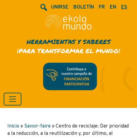
UNIRSE
BOLETÍN
FR
EN
ES
HERRAMIENTAS Y SABERES
¡PARA TRANSFORMAR EL MUNDO!
Inicio
»
Savoir-faire
»
Centro de reciclaje: Dar prioridad
a la reducción, a la reutilización y, por último, al