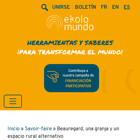
UNIRSE
BOLETÍN
FR
EN
ES
HERRAMIENTAS Y SABERES
¡PARA TRANSFORMAR EL MUNDO!
Inicio
»
Savoir-faire
»
Beauregard, una granja y un
espacio rural alternativo