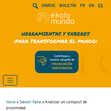
UNIRSE
BOLETÍN
FR
EN
ES
HERRAMIENTAS Y SABERES
¡PARA TRANSFORMAR EL MUNDO!
Inicio
»
Savoir-faire
»
Analizar un compost de
proximidad