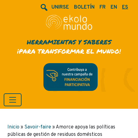
UNIRSE
BOLETÍN
FR
EN
ES
HERRAMIENTAS Y SABERES
¡PARA TRANSFORMAR EL MUNDO!
Inicio
»
Savoir-faire
»
Amorce apoya las políticas
públicas de gestión de residuos domésticos