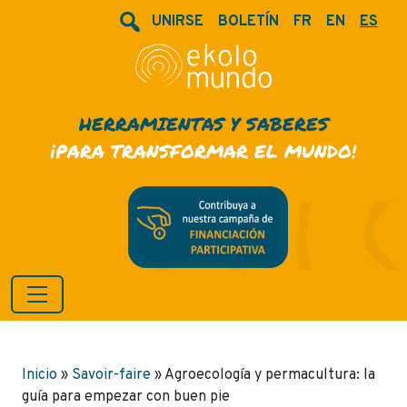
UNIRSE
BOLETÍN
FR
EN
ES
HERRAMIENTAS Y SABERES
¡PARA TRANSFORMAR EL MUNDO!
Inicio
»
Savoir-faire
»
Agroecología y permacultura: la
guía para empezar con buen pie