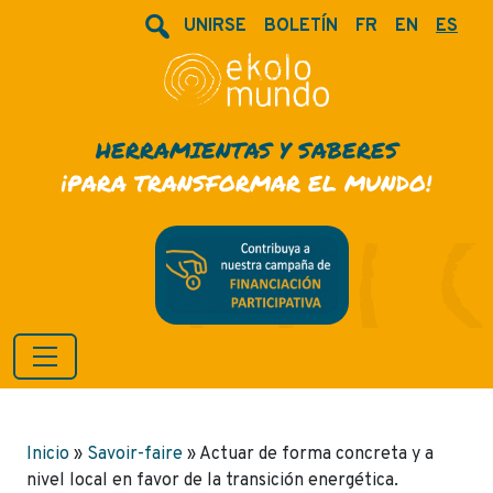
UNIRSE
BOLETÍN
FR
EN
ES
HERRAMIENTAS Y SABERES
¡PARA TRANSFORMAR EL MUNDO!
Inicio
»
Savoir-faire
»
Actuar de forma concreta y a
nivel local en favor de la transición energética.