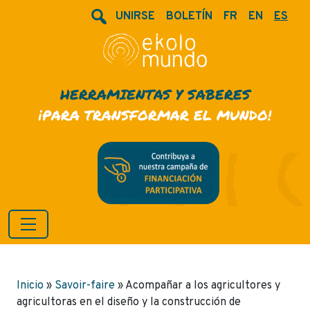
UNIRSE
BOLETÍN
FR
EN
ES
HERRAMIENTAS Y SABERES
¡PARA TRANSFORMAR EL MUNDO!
Inicio
»
Savoir-faire
»
Acompañar a los agricultores y
agricultoras en el diseño y la construcción de