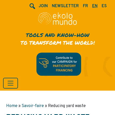
JOIN
NEWSLETTER
FR
EN
ES
TOOLS AND KNOW-HOW
TO TRANSFORM THE WORLD!
Home
»
Savoir-faire
»
Reducing yard waste