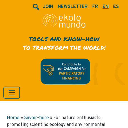
JOIN
NEWSLETTER
FR
EN
ES
TOOLS AND KNOW-HOW
TO TRANSFORM THE WORLD!
Home
»
Savoir-faire
»
For nature enthusiasts:
promoting scientific ecology and environmental