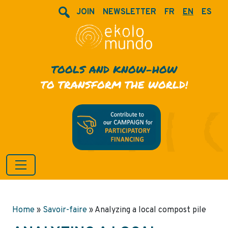
JOIN
NEWSLETTER
FR
EN
ES
TOOLS AND KNOW-HOW
TO TRANSFORM THE WORLD!
Home
»
Savoir-faire
»
Analyzing a local compost pile