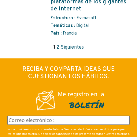
plataformas de los gigantes
de Internet
Estructura :
Framasoft
Temáticas :
Digital
País :
Francia
1
2
Siguientes
RECIBA Y COMPARTA IDEAS QUE
CUESTIONAN LOS HÁBITOS.
Me registro en la
BOLETÍN
No comunicaremos su correo electrónico. Su correo electrónico solo se utiliza para que
reciba nuestro boletín. Un enlace de cancelación está presente en todos nuestros boletines.