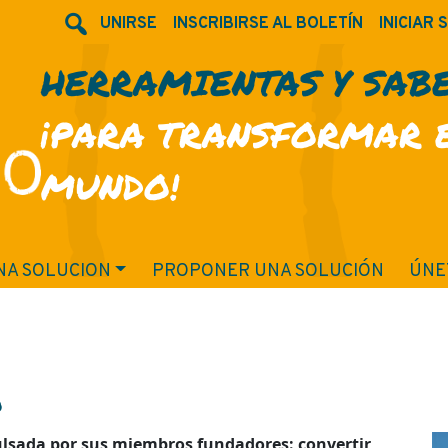
UNIRSE
INSCRIBIRSE AL BOLETÍN
INICIAR 
HERRAMIENTAS Y SAB
¡PARA TRANSFORMAR 
MUNDO!
NA SOLUCION
PROPONER UNA SOLUCIÓN
ÚNE
o
lsada por sus miembros fundadores: convertir